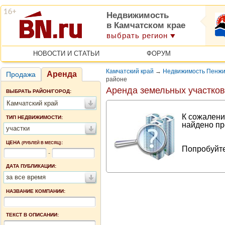
Недвижимость
в Камчатском крае
выбрать регион
НОВОСТИ И СТАТЬИ
ФОРУМ
Камчатский край
→
Недвижимость Пенжи
Аренда
Продажа
районе
Аренда земельных участков
ВЫБРАТЬ РАЙОН/ГОРОД:
Камчатский край
К сожалени
ТИП НЕДВИЖИМОСТИ:
найдено пр
участки
ЦЕНА
:
(РУБЛЕЙ В МЕСЯЦ)
Попробуйте
-
ДАТА ПУБЛИКАЦИИ:
за все время
НАЗВАНИЕ КОМПАНИИ:
ТЕКСТ В ОПИСАНИИ: